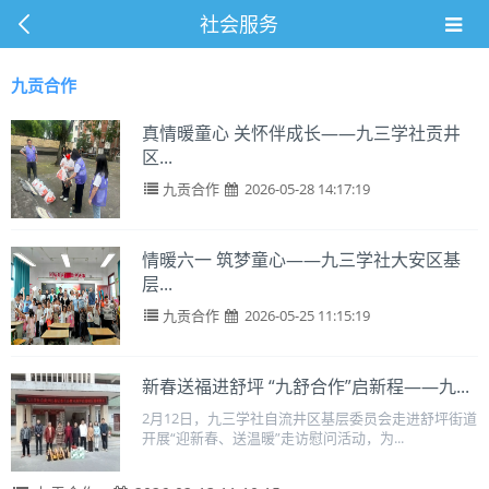
社会服务
九贡合作
真情暖童心 关怀伴成长——九三学社贡井
区...
九贡合作
2026-05-28 14:17:19
情暖六一 筑梦童心——九三学社大安区基
层...
九贡合作
2026-05-25 11:15:19
新春送福进舒坪 “九舒合作”启新程——九...
2月12日，九三学社自流井区基层委员会走进舒坪街道
开展“迎新春、送温暖”走访慰问活动，为...