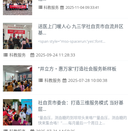
科教服务
2025-11-04 09:33:41
送医上门暖人心 九三学社自贡市自流井区
基...
<span style="mso-spacerun:'yes';font...
科教服务
2025-09-24 11:28:33
“井立方・惠万家”打造社会服务新样板
科教服务
2025-07-28 10:00:38
社自贡市委会：打造三维服务模式 当好基
层...
“量血压，测血糖的到坝坝头来咯!”“量血压，测血糖的
快来集合咯！”……每月最后一个周日上...