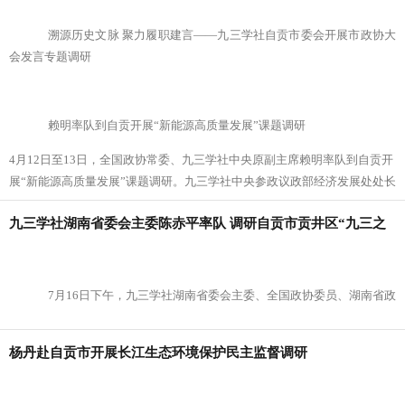
family:仿宋_GB23
溯源历史文脉 聚力履职建言——九三学社自贡市委会开展市政协大
会发言专题调研
赖明率队到自贡开展“新能源高质量发展”课题调研
4月12日至13日，全国政协常委、九三学社中央原副主席赖明率队到自贡开
展“新能源高质量发展”课题调研。九三学社中央参政议政部经济发展处处长
刘相建、四川省政协副秘书长、九三学社四川省委会专职副主委陈雩桢，
九三学社湖南省委会主委陈赤平率队 调研自贡市贡井区“九三之
九三学社重庆市委会专职副主委田水松等相关人员参加调研。赖明一行先
后前往东方电气集团东方锅炉股份有限公司、自贡珈钠新材料科技有限公
家”
司、兴储世纪科技股份有限公司、四川川油天然气科技股份有限公司、凯
盛（自
7月16日下午，九三学社湖南省委会主委、全国政协委员、湖南省政
协常委，长沙学院院长陈赤平率队到九三学社贡井区基层委“九三之家”开展
杨丹赴自贡市开展长江生态环境保护民主监督调研
调研。