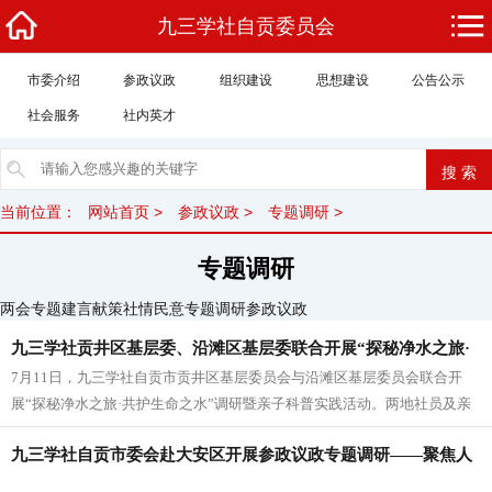
九三学社自贡委员会
市委介绍
参政议政
组织建设
思想建设
公告公示
社会服务
社内英才
当前位置：
网站首页
>
参政议政
>
专题调研
>
专题调研
两会专题
建言献策
社情民意
专题调研
参政议政
九三学社贡井区基层委、沿滩区基层委联合开展“探秘净水之旅·
7月11日，九三学社自贡市贡井区基层委员会与沿滩区基层委员会联合开
共护生命之水”调研暨亲子科普实践活动
展“探秘净水之旅·共护生命之水”调研暨亲子科普实践活动。两地社员及亲
子家庭共计50余人走进自贡西部水厂，通过“沉浸式”科普体验与实地调
九三学社自贡市委会赴大安区开展参政议政专题调研——聚焦人
研，将履职实践与科学普及、亲子教育有机融合，以实际行动践行九三学
社“爱国、民主、科学”的优良传统。<span style="mso-spacerun:'yes';font-
工智能数据产业与中试孵化平台建设