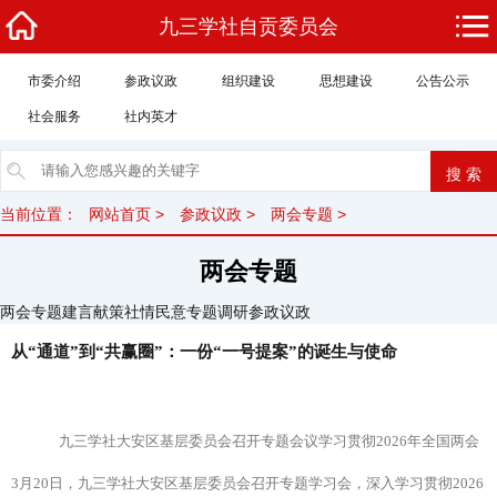
九三学社自贡委员会
市委介绍
参政议政
组织建设
思想建设
公告公示
社会服务
社内英才
当前位置：
网站首页
>
参政议政
>
两会专题
>
两会专题
两会专题
建言献策
社情民意
专题调研
参政议政
从“通道”到“共赢圈”：一份“一号提案”的诞生与使命
九三学社大安区基层委员会召开专题会议学习贯彻2026年全国两会
3月20日，九三学社大安区基层委员会召开专题学习会，深入学习贯彻2026
精神