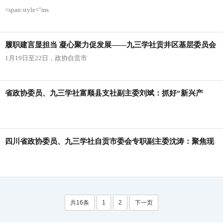
协十届六次会议上作大会发言
<span style="ms
履职建言显担当 凝心聚力促发展——九三学社贡井区基层委员会
1月19日至22日，政协自贡市
社员积极参加贡井区政协十届六次会议
省政协委员、九三学社富顺县支社副主委刘斌：抓好“新兴产
业”和“特色优势”
四川省政协委员、九三学社自贡市委会专职副主委沈涛：聚焦现
代化产业体系建设
共16条
1
2
下一页