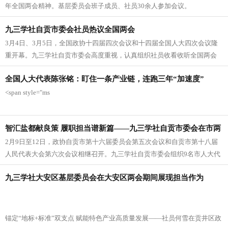
年全国两会精神。基层委员会班子成员、社员30余人参加会议。
九三学社自贡市委会社员热议全国两会
3月4日、3月5日，全国政协十四届四次会议和十四届全国人大四次会议隆
重开幕。九三学社自贡市委会高度重视，认真组织社员收看收听全国两会
报道，密切关注会议进程。
全国人大代表陈张铭：盯住一条产业链，连跑三年“加速度”
<span style="ms
智汇盐都献良策 履职担当谱新篇——九三学社自贡市委会在市两
2月9日至12日，政协自贡市第十六届委员会第五次会议和自贡市第十八届
会上积极建言献策
人民代表大会第六次会议相继召开。九三学社自贡市委会组织9名市人大代
表、23名市政协委员，以高度的政治责任感和饱满的履职热情参会，充分
九三学社大安区基层委员会在大安区两会期间展现担当作为
展现了九三学社的担当与作为。
锚定“地标+标准”双支点 赋能特色产业高质量发展——社员何雪在贡井区政