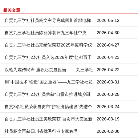
相关文章
自贡九三学社社员杨文主导完成四川首部电梯
2026-05-12
拆除安全团体标准编制
自贡九三学社社员陈丽萍获评九三学社中央
2026-04-30
2025年度信息工作先进个人
自贡九三学社社员宗绪岩荣获2025年度科学仪
2026-04-27
器网络原创作品大赛三等奖
自贡九三学社2名社员入选2026年度“盐都百千
2026-04-23
万英才计划”
以笔为媒传民声 履职尽责显担当 ——九三学社
2026-04-22
贡井区基层委社员在区政协信息宣传工作会议
用“中国技术”锻造“国之重器”——九三学社社员
2026-03-31
上作交流发言
参与全球首台630℃超超临界二次再热燃煤发
自贡九三学社2名社员荣获“自贡市推进城乡融
2026-03-25
电机组研制纪实
合发展先进个人”表彰
自贡3名社员荣获自贡市“拼经济搞建设”先进个
2026-03-24
人表彰
自贡九三学社社员王美欣荣获“自贡市大安区新
2026-03-19
时代深化改革扩大开放先进个人”称号
社员杨文再获四川省优秀行业专家称号
2026-02-08