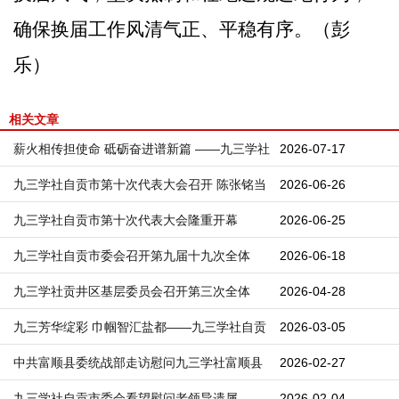
确保换届工作风清气正、平稳有序。（彭
乐）
相关文章
薪火相传担使命 砥砺奋进谱新篇 ——九三学社
2026-07-17
四川轻化工大学委员会换届工作圆满完成
九三学社自贡市第十次代表大会召开 陈张铭当
2026-06-26
选为新一届九三学社自贡市委会主委
九三学社自贡市第十次代表大会隆重开幕
2026-06-25
九三学社自贡市委会召开第九届十九次全体
2026-06-18
（扩大）会议
九三学社贡井区基层委员会召开第三次全体
2026-04-28
（扩大）会议
九三芳华绽彩 巾帼智汇盐都——九三学社自贡
2026-03-05
市委会开展2026年“三八”国际妇女节主题活动
中共富顺县委统战部走访慰问九三学社富顺县
2026-02-27
支社
九三学社自贡市委会看望慰问老领导遗属
2026-02-04