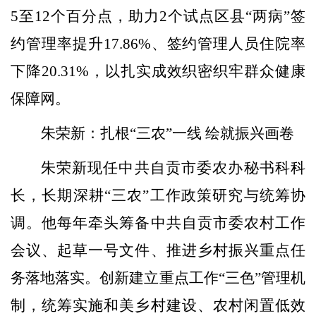
5
至
12
个百分点，助力
2
个试点区县“两病”签
约管理率提升
17.86%
、签约管理人员住院率
下降
20.31%
，以扎实成效织密织牢群众健康
保障网。
朱荣新：扎根
“三农”一线 绘就振兴画卷
朱荣新现任中共自贡市委农办秘书科科
长，长期深耕
“三农”工作政策研究与统筹协
调。他每年牵头筹备中共自贡市委农村工作
会议、起草一号文件、推进乡村振兴重点任
务落地落实。创新建立重点工作“三色”管理机
制，统筹实施和美乡村建设、农村闲置低效