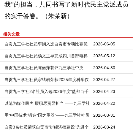
我”的担当，共同书写了新时代民主党派成员
的实干答卷。（朱荣新）
相关文章
自贡九三学社社员李娴入选自贡市专项比赛优
2026-06-05
秀人才库
自贡九三学社社员杨文主导完成四川首部电梯
2026-05-12
拆除安全团体标准编制
自贡九三学社社员陈丽萍获评九三学社中央
2026-04-30
2025年度信息工作先进个人
自贡九三学社社员宗绪岩荣获2025年度科学仪
2026-04-27
器网络原创作品大赛三等奖
自贡九三学社2名社员入选2026年度“盐都百千
2026-04-23
万英才计划”
以笔为媒传民声 履职尽责显担当 ——九三学社
2026-04-22
贡井区基层委社员在区政协信息宣传工作会议
用“中国技术”锻造“国之重器”——九三学社社员
2026-03-31
上作交流发言
参与全球首台630℃超超临界二次再热燃煤发
自贡3名社员荣获自贡市“拼经济搞建设”先进个
2026-03-24