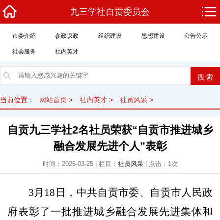
九三学社自贡委员会
市委介绍
参政议政
组织建设
思想建设
公告公示
社会服务
社内英才
当前位置：
网站首页
>
社内英才
>
社员风采
>
自贡九三学社2名社员荣获“自贡市推进城乡
融合发展先进个人”表彰
时间：2026-03-25 | 栏目：
社员风采
| 点击：1次
3
月
18
日，
中共
自贡市委、
自贡市人民
政
府表彰了一批推进城乡融合发展先进集体和