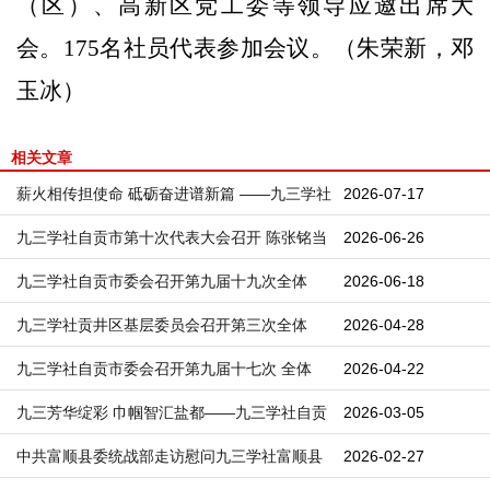
（区）
、
高新区党工委
等领导应邀出席大
会。
17
5
名
社员
代表参加会议。（朱荣新，邓
玉冰）
相关文章
薪火相传担使命 砥砺奋进谱新篇 ——九三学社
2026-07-17
四川轻化工大学委员会换届工作圆满完成
九三学社自贡市第十次代表大会召开 陈张铭当
2026-06-26
选为新一届九三学社自贡市委会主委
九三学社自贡市委会召开第九届十九次全体
2026-06-18
（扩大）会议
九三学社贡井区基层委员会召开第三次全体
2026-04-28
（扩大）会议
九三学社自贡市委会召开第九届十七次 全体
2026-04-22
（扩大）会议
九三芳华绽彩 巾帼智汇盐都——九三学社自贡
2026-03-05
市委会开展2026年“三八”国际妇女节主题活动
中共富顺县委统战部走访慰问九三学社富顺县
2026-02-27