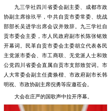
九三学社
四川省委会副主委、
成都市政
协副主席徐玖平
，中共自贡市委常委、统战
部部长吴进学出席会议并
致辞
。
九三学社
自
贡市委会主委
，
市
人民
政府副市长陈张铭
致
开幕词。
民革
自贡市委会主委
胡立
代表各民
主党派市委会、市工商联、无党派人士和致
公党四川省委会直属自贡市支部致贺词。
市
人大常委会副主任龚焕楷、
市政府副市长
韩
明
祝
、市政协副主席倪勇等应邀莅会。
大会在庄严的国歌声中拉开序幕。